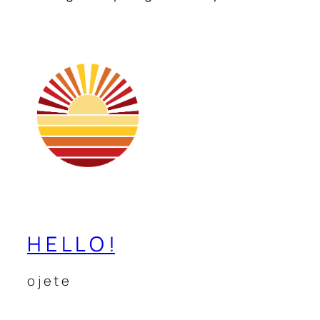
H E L L O !
o j e t e